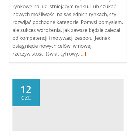
rynkowe na już istniejącym rynku. Lub szukać
nowych możliwości na sąsiednich rynkach, czy
rozwijać pochodne kategorie. Pomysł pomysłem,
ale sukces wdrożenia, jak zawsze będzie zależał
od kompetencji i motywacji zespołu. Jednak
osiągnięcie nowych celów, w nowej
Więcej
rzeczywistości (świat cyfrowy,
[…]
oUPGRADE
YOUR
SKILLS
12
CZE