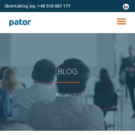
Skontaktuj się:
+48 516 087 177
fa-
linked
Przejdź
do
PR
treści
NA
BLOG
Aktualności