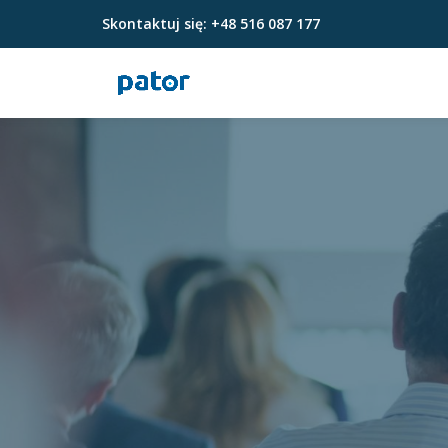
Skontaktuj się:
+48 516 087 177
Przejdź
do
treści