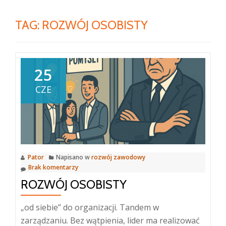
TAG:
ROZWÓJ OSOBISTY
25
CZE
Pator
Napisano w
rozwój zawodowy
Brak komentarzy
ROZWÓJ OSOBISTY
„od siebie” do organizacji. Tandem w
zarządzaniu. Bez wątpienia, lider ma realizować