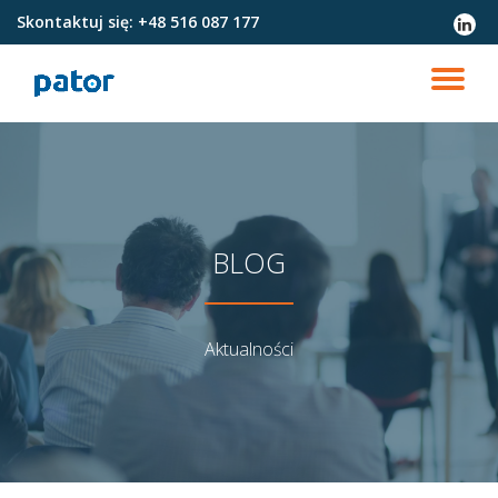
Skontaktuj się:
+48 516 087 177
fa-
linked
Przejdź
do
PR
treści
NA
BLOG
Aktualności